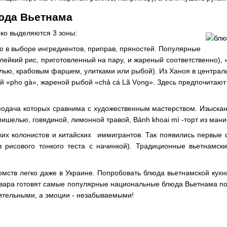
юда Вьетнама
рко выделяются 3 зоны:
ю в выборе ингредиентов, приправ, пряностей. Популярные
клейкий рис, приготовленный на пару, и жареный соответственно), 
елью, крабовым фаршем, улитками или рыбой). Из Ханоя в центра
ей «pho gà», жареной рыбой «chả cá Lã Vọng». Здесь предпочита
одача которых сравнима с художественным мастерством. Изысканн
ишелью, говядиной, лимонной травой, Bánh khoai mì -торт из манио
их колонистов и китайских иммигрантов. Так появились первые 
из рисового тонкого теста с начинкой). Традиционные вьетнам
омств легко даже в Украине. Попробовать блюда вьетнамской кух
вара готовят самые популярные национальные блюда Вьетнама по 
жительными, а эмоции - незабываемыми!