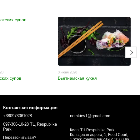
020
3 июня 2020
ских супов
Вьетнамская кухня
Контактная информация
+380973061028
nemkiev1@gmail.com
097-306-10-28 ТЦ Respublika
Park
Киев, ТЦ Respublika Park,
Кольцевая дорога, 1, Food Court,
Перезвонить вам?
1 этаж, график работы с 10:00 до