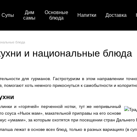
Дим
Основные
Супы
Напитки
Доставка
самы
блюда
иональные блюда
кухни и национальные блюда
ельности для гурманов. Гастротуризм в этом направлении точно 
 помогают хоть немного прикоснуться к самобытности и колоритно
ухни
ислинки и «горячей» перченной нотки, тут же непривычный
о соуса «Ныок мам», макательной приправы на его основе
кус «умами», за которым охотятся при посещении стран Дальнего 
лапша лежат в основе всех блюд, только в разных вариациях (в суп