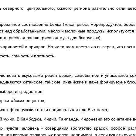
 северного, центрального, южного региона разительно отличает
ированное соотношение белка (мяса, рыбы, морепродуктов, бобов
ют над обработанными, масло и молочные продукты используются п
ага, рисовая лапша, рисовая мука для блинчиков).
 пряностей и приправ. Но их тандем настолько выверен, что нас
кость, сочность и плотность.
увствовать вкусовыми рецепторами, самобытной и уникальной сох
диняются китайские, тайские, индийские и даже французские блю
выборе ингредиентов:
р китайских рецептов;
учает французские нотки национальная еда Вьетнама;
ой кухни. В Камбоджи, Индии, Таиланде, Индонезии это сочетание в
х чувств человека - созерцания (богатство красок, особое ра
устящая корочка от жареных роллов, например), а если кушать рук