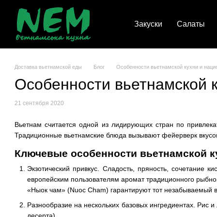
Перейти к основному контенту
Закуски
Салаты
Доставка вьетнамской еды
Блог
Особенности вьетнамской кухни и нац
Особенности вьетнамской 
21 сентября 2020
Вьетнам считается одной из лидирующих стран по привлекат
Традиционные вьетнамские блюда вызывают фейерверк вкусов,
Ключевые особенности вьетнамской к
Эк
зотический привкус. Сладость, пряность, сочетание к
европейским пользователям аромат традиционного рыбног
«Ныок чам» (Nuoc Cham) гарантируют тот незабываемый в
Разнообразие на нескольких базовых ингредиентах. Рис и 
десерта).