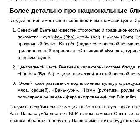
Более детально про национальные бл
Каждый регион имеет свои особенности вьетнамской кухни. Я
Северный Вьетнам известен строгостью и традиционность
лакомства - суп «
Фо» (Pho)
, «сой» (Xoi) и «ком» (Com) (
прозрачный бульон Bún riêu (подается с рисовой вермиш
гриллированной маринованной свининой «
Бун ча
», куриц
и легким вкусом.
Центральной части Вьетнама характерны острые блюда, п
«bún bò» (Бун бо) с цилиндрической толстой рисовой верм
Южный край развивался под влиянием культур французск
мяса, овощей), «Бань-куон», «Нэм» (рулетики, роллы 
популярное решение - ферментированный суп Bún mắm.
Получить незабываемые эмоции от богатства вкуса таких лак
Park. Наша
служба доставки NEM
в этом поможет. Опытные по
техники обработки продуктов. Ваши отзывы точно будут поло