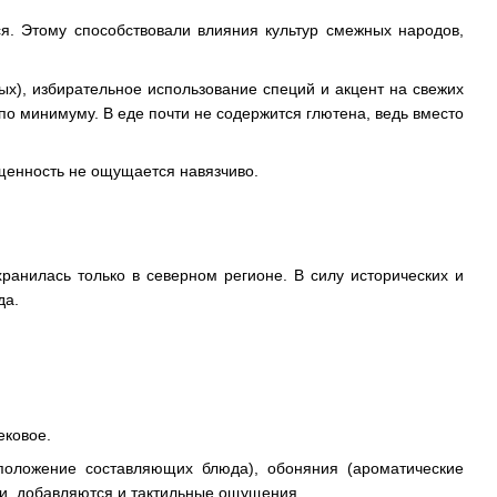
ся. Этому способствовали влияния культур смежных народов,
ых), избирательное использование специй и акцент на свежих
о минимуму. В еде почти не содержится глютена, ведь вместо
ыщенность не ощущается навязчиво.
ранилась только в северном регионе. В силу исторических и
да.
ековое.
сположение составляющих блюда), обоняния (ароматические
ами, добавляются и тактильные ощущения.