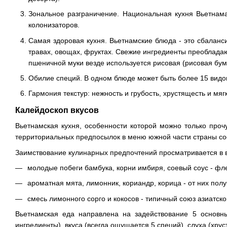
Зональное разграничение. Национальная кухня Вьетнама
колонизаторов.
Самая здоровая кухня. Вьетнамские блюда - это сбаланс
травах, овощах, фруктах. Свежие ингредиенты преоблада
пшеничной муки везде используется рисовая (рисовая бум
Обилие специй. В одном блюде может быть более 15 видов
Гармония текстур: нежность и грубость, хрустящесть и мяг
Калейдоскоп вкусов
Вьетнамская кухня, особенности которой можно только проч
территориальных предпосылок в меню южной части страны сое
Заимствование кулинарных предпочтений просматривается в 
молодые побеги бамбука, корни имбиря, соевый соус - фле
ароматная мята, лимонник, кориандр, корица - от них пол
смесь лимонного сорго и кокосов - типичный союз азиатск
Вьетнамская еда направлена на задействование 5 основны
ингредиенты), вкуса (всегда ощущается 5 специй), слуха (хр