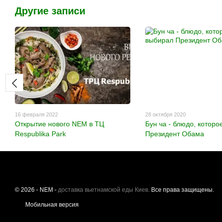
Другие записи
16 февраля 2022
28 октября 2020
Открытие нового NEM в ТЦ
Бун ча - блюдо, котор
Respublika Park
Президент Обама
© 2026 - NEM -
доставка вьетнамской еды Киев.
Все права защищены.
Мобильная версия