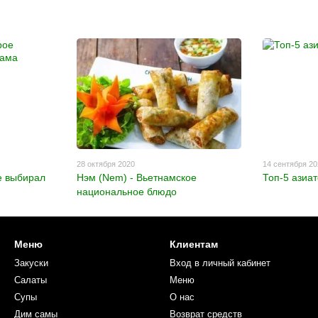
28 октября 2020
14 сентября 2
ое выбирал
Нэм (Nem) - Вьетнамское
Топ-5 азиат
национальное блюдо
Меню
Клиентам
Закуски
Вход в личный кабинет
Салаты
Меню
Супы
О нас
Дим самы
Возврат средств