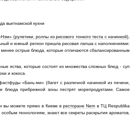
«
Нэм» (рулетики, роллы из рисового тонкого теста с начинкой)
,
льный и южный регион пришла рисовая лапша с наполнениями:
ют менее острые блюда, которые отличаются сбалансированным
ые яства, которые состоят из множества сложных блюд - суп
ки и кокоса.
фастфуды «Бань-ми» (багет с различной начинкой из печени,
ские блюда прибрежной зоны пестрят морепродуктами. Самое
ни вы можете прямо в Киеве в
ресторане Nem
в ТЦ Respublika
особым технологиям, знают все секреты раскрытия ароматов,