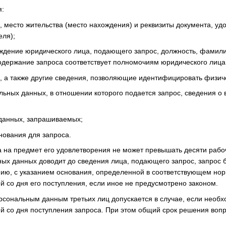
я:
о, место жительства (место нахождения) и реквизиты документа, 
еля);
дение юридического лица, подающего запрос, должность, фамилия
содержание запроса соответствует полномочиям юридического лица 
о, а также другие сведения, позволяющие идентифицировать физиче
альных данных, в отношении которого подается запрос, сведения 
 данных, запрашиваемых;
снования для запроса.
а на предмет его удовлетворения не может превышать десяти рабоч
ых данных доводит до сведения лица, подающего запрос, запрос
ию, с указанием основания, определенной в соответствующем нор
й со дня его поступления, если иное не предусмотрено законом.
персональным данным третьих лиц допускается в случае, если необ
й со дня поступления запроса. При этом общий срок решения вопро