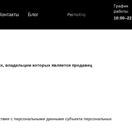
График
работы:
Контакты
Блог
Рус
Укр
Eng
10:00–22
х, владельцем которых является продавец
йствия с персональными данными субъекта персональных