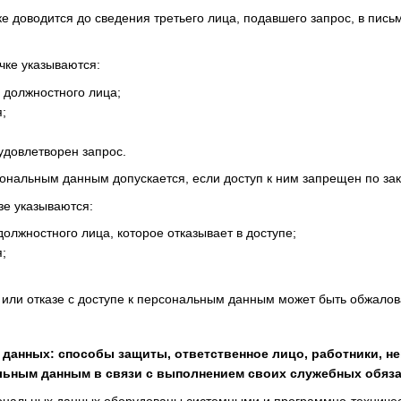
ке доводится до сведения третьего лица, подавшего запрос, в пи
чке указываются:
 должностного лица;
;
 удовлетворен запрос.
рсональным данным допускается, если доступ к ним запрещен по зак
зе указываются:
должностного лица, которое отказывает в доступе;
;
 или отказе с доступе к персональным данным может быть обжалова
 данных: способы защиты, ответственное лицо, работники, н
льным данным в связи с выполнением своих служебных обяза
ональных данных оборудованы системными и программно-техничес