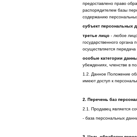
предоставлено право обра
распорядителем базы перс
содержанию персональных
субъект персональных 
третье лицо
- любое лицо
государственного органа 
осуществляется передача 
особые категории данн
убеждениях, членстве в п
1.2. Данное Положение об
имеют доступ к персональ
2. Перечень баз персон
2.1. Продавец является с
- база персональных данн
3. Цель обработки перс