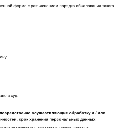
сьменной форме с разъяснением порядка обжалования такого
ону.
но в суд.
епосредственно осуществляющие обработку и / или
нностей, срок хранения персональных данных
кими средствами и средствами связи, которые