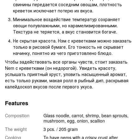
свинины передается соседним овощам, плотность
креветок исключает потерю их вкуса.
Минимальное воздействие температур сохраняет
овощи полувлажными, но карамелизированными.
Текстура не теряется, а вкус становится богаче.
Не скрытая красота. Нэм с креветками можно заказать
только в рисовой бумаге. Его тонкость не скрывает
начинку, понятно из чего приготовлено блюдо.
Чтобы задействовать все органы чувств, стоит заказать
Nem с креветками (он недорогой). Увидеть красоту,
услышать приятный хруст, уловить насыщенный аромат,
есть только руками, макая ролл в рыбный дип, раскрывая
калейдоскоп вкусов после первого укуса.
Features
Composition
Glass noodle, carrot, shrimp, bean sprouts,
mushroom, egg, onion, scallion
The weight
3 pcs. / 205 gram
Cooking
To have nems with a crispy crust after