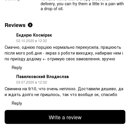
delivery, you can fry them a little in a pan with
a drop of oil.
Reviews
2
Енднрю Космірак
02.10.2020 в 12:32
Смачно, однією порцією нормально перекусила, працюють
після мого роб.дня - якраз з роботи виходжу, набираю нем і
по приїзду додому +- отримую своє замовлення, зручно
Reply
Павелковский Владислав
03.07.2020 в 12:32
Свинина на 9/10, что очень неплохо. Доставили дешево, да
и ждать долго не пришлось, так что вообще ок, спасибо
Reply
Write a review