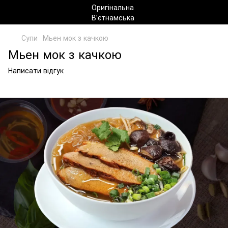
Супи
Мьен мок з качкою
Мьен мок з качкою
Написати відгук