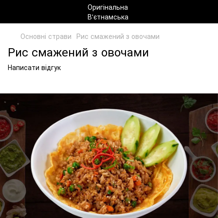
Основні страви
Рис смажений з овочами
Рис смажений з овочами
Написати відгук